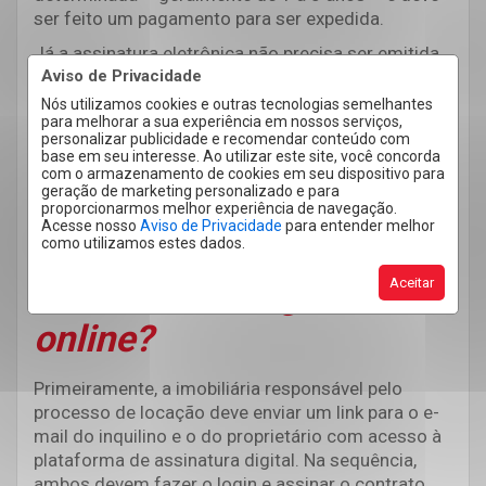
ser feito um pagamento para ser expedida.
Já a assinatura eletrônica não precisa ser emitida
pelo governo e serve para autenticar a identidade
Aviso de Privacidade
do usuário, precisando apenas a digitação de
Nós utilizamos cookies e outras tecnologias semelhantes
para melhorar a sua experiência em nossos serviços,
código de segurança, login e senha,
personalizar publicidade e recomendar conteúdo com
reconhecimento facial, etc.
base em seu interesse. Ao utilizar este site, você concorda
com o armazenamento de cookies em seu dispositivo para
LEIA MAIS:
Saiba a importância da imobiliária no
geração de marketing personalizado e para
processo de locação de imóveis em Cascavel
proporcionarmos melhor experiência de navegação.
Acesse nosso
Aviso de Privacidade
para entender melhor
Como faço para assinar o
como utilizamos estes dados.
contrato de aluguel
Aceitar
online?
Primeiramente, a imobiliária responsável pelo
processo de locação deve enviar um link para o e-
mail do inquilino e o do proprietário com acesso à
plataforma de assinatura digital. Na sequência,
ambos devem fazer o login e assinar o contrato.