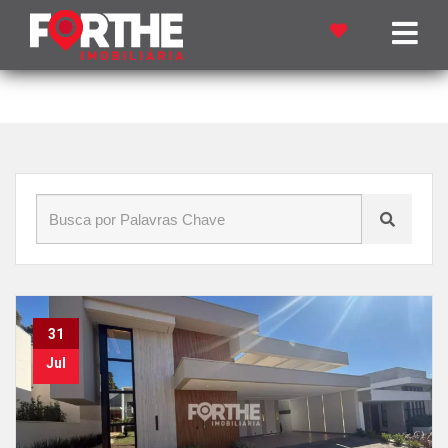
Início
»
Blog
»
alugar imóvel
31
Jul