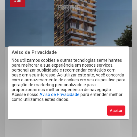
Jun
Aviso de Privacidade
Mercado Imobiliário
Quero Alugar
Nós utilizamos cookies e outras tecnologias semelhantes
para melhorar a sua experiência em nossos serviços,
Como conceber o imóvel certo para
personalizar publicidade e recomendar conteúdo com
base em seu interesse. Ao utilizar este site, você concorda
cada região: não basta ter alto
com o armazenamento de cookies em seu dispositivo para
padrão de construção
geração de marketing personalizado e para
proporcionarmos melhor experiência de navegação.
Acesse nosso
Aviso de Privacidade
para entender melhor
No mercado imobiliário, existe uma confusão
como utilizamos estes dados.
muito comum: acreditar que construir com alto
Aceitar
padrão de construção é suficiente para criar […]