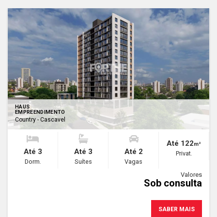
HAUS
EMPREENDIMENTO
Country - Cascavel
Até 122
m²
Até 3
Até 3
Até 2
Privat.
Dorm.
Suítes
Vagas
Valores
Sob consulta
SABER MAIS