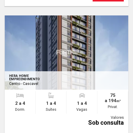
HERA HOME
EMPREENDIMENTO
Centro - Cascavel
75
a 194
m²
2 a 4
1 a 4
1 a 4
Privat.
Dorm.
Suítes
Vagas
Valores
Sob consulta