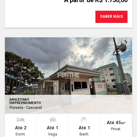
A partir de R$ 1.750,00
SABER MAIS
AMAZONAS
EMPREENDIMENTO
Floresta - Cascavel
Até 45
m²
Até 2
Até 1
Até 1
Privat.
Dorm.
Vaga
Banh.