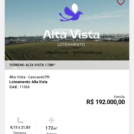
TERRENO ALTA VISTA 172M²
Alta Vista - Cascavel
/PR
Loteamento Alta Vista
Cód.:
11066
Venda
R$ 192.000,00
8,15 x 21,83
172
m²
Dimens.