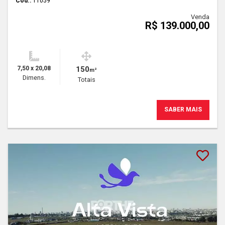
Cód.:
11059
Venda
R$ 139.000,00
7,50 x 20,08
150
m²
Dimens.
Totais
SABER MAIS
Lançamento