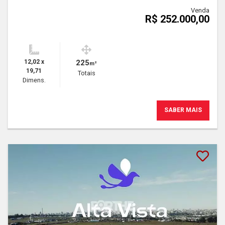
Venda
R$ 252.000,00
12,02 x
225
m²
19,71
Totais
Dimens.
SABER MAIS
Lançamento