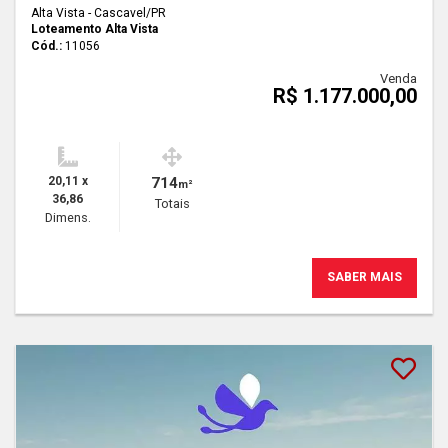
Alta Vista - Cascavel
/PR
Loteamento Alta Vista
Cód.:
11056
Venda
R$ 1.177.000,00
20,11 x
714
m²
36,86
Totais
Dimens.
SABER MAIS
Lançamento