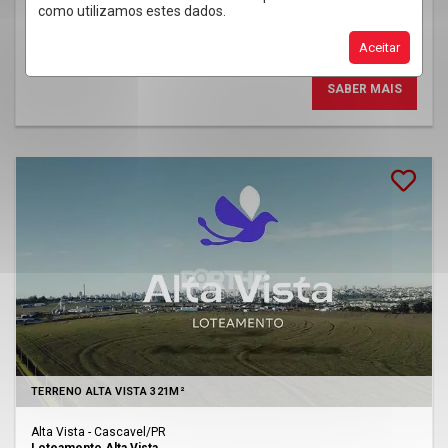
como utilizamos estes dados.
22,95
Totais
Dimens.
Aceitar
SABER MAIS
Lançamento
TERRENO ALTA VISTA 321M²
Alta Vista - Cascavel
/PR