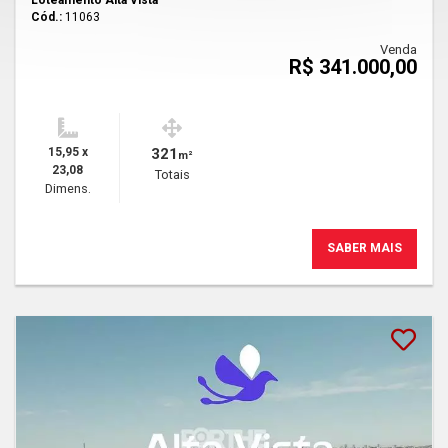
Loteamento Alta Vista
Cód.:
11063
Venda
R$ 341.000,00
15,95 x
321
m²
23,08
Totais
Dimens.
SABER MAIS
Lançamento