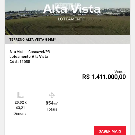
TERRENO ALTA VISTA 854M²
Alta Vista - Cascavel
/PR
Loteamento Alta Vista
Cód.:
11055
Venda
R$ 1.411.000,00
20,02 x
854
m²
43,21
Totais
Dimens.
SABER MAIS