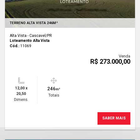
TERRENO ALTA VISTA 246M²
Alta Vista - Cascavel
/PR
Loteamento Alta Vista
Cód.:
11069
Venda
R$ 273.000,00
12,00 x
246
m²
20,50
Totais
Dimens.
SABER MAIS