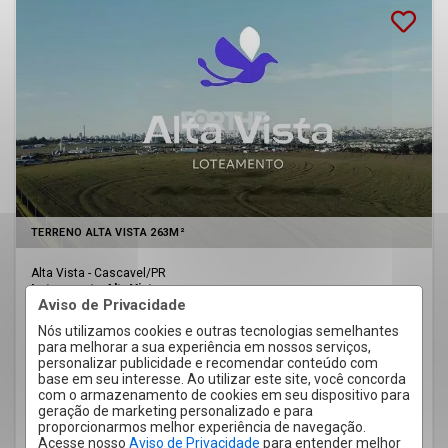
Lançamento
TERRENO ALTA VISTA 263M²
Alta Vista - Cascavel
/PR
Loteamento Alta Vista
Aviso de Privacidade
Cód.:
11065
Nós utilizamos cookies e outras tecnologias semelhantes
Venda
para melhorar a sua experiência em nossos serviços,
R$ 294.000,00
personalizar publicidade e recomendar conteúdo com
base em seu interesse. Ao utilizar este site, você concorda
com o armazenamento de cookies em seu dispositivo para
geração de marketing personalizado e para
proporcionarmos melhor experiência de navegação.
12,00 x
263
Acesse nosso
Aviso de Privacidade
para entender melhor
m²