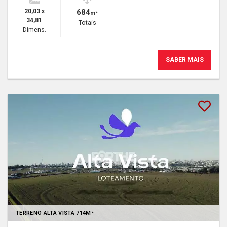
20,03 x
684
m²
34,81
Totais
Dimens.
SABER MAIS
Lançamento
TERRENO ALTA VISTA 714M²