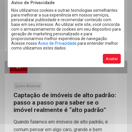
muito comum: acreditar que construir com alto
Aviso de Privacidade
padrão de construção é suficiente para criar […]
Nós utilizamos cookies e outras tecnologias semelhantes
para melhorar a sua experiência em nossos serviços,
personalizar publicidade e recomendar conteúdo com
base em seu interesse. Ao utilizar este site, você concorda
com o armazenamento de cookies em seu dispositivo para
geração de marketing personalizado e para
proporcionarmos melhor experiência de navegação.
LEIA MAIS
Acesse nosso
Aviso de Privacidade
para entender melhor
como utilizamos estes dados.
Aceitar
29
Maio
Quero Anunciar
Captação de imóveis de alto padrão:
passo a passo para saber se o
imóvel realmente é “alto padrão”
Quando falamos em imóveis de alto padrão, é
comum pensar em algo caro, grande e bem