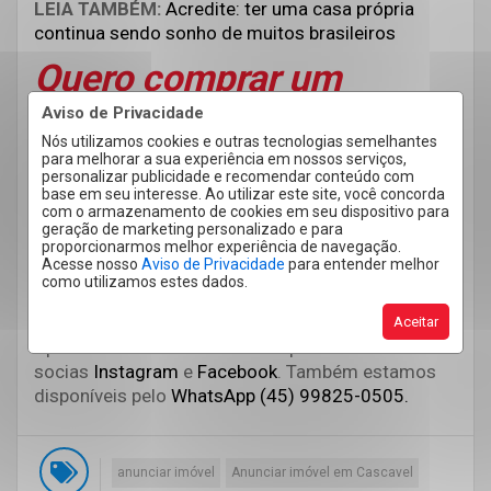
LEIA TAMBÉM:
Acredite: ter uma casa própria
continua sendo sonho de muitos brasileiros
Quero comprar um
imóvel com segurança
Aviso de Privacidade
Nós utilizamos cookies e outras tecnologias semelhantes
em Cascavel
para melhorar a sua experiência em nossos serviços,
personalizar publicidade e recomendar conteúdo com
base em seu interesse. Ao utilizar este site, você concorda
com o armazenamento de cookies em seu dispositivo para
Se o seu objetivo é realizar o sonho da casa
geração de marketing personalizado e para
própria em Cascavel, venha conversar com um dos
proporcionarmos melhor experiência de navegação.
nossos corretores. Estamos aqui para te ajudar no
Acesse nosso
Aviso de Privacidade
para entender melhor
como utilizamos estes dados.
que for preciso, além de sermos reconhecidos
como uma das principais imobiliárias da cidade.
Aceitar
Aproveite e continue nos acompanhando nas redes
socias
Instagram
e
Facebook
.
Também estamos
disponíveis pelo
WhatsApp (45) 99825-0505.
anunciar imóvel
Anunciar imóvel em Cascavel