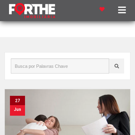
Início
»
Blog
»
Orçamento
27
Jun