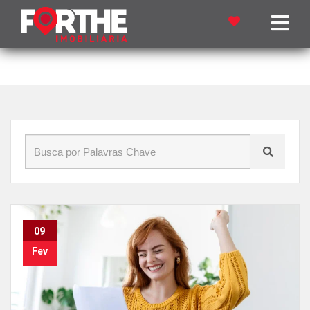
Início
»
Blog
»
Financiamento imobiliário
09
Fev