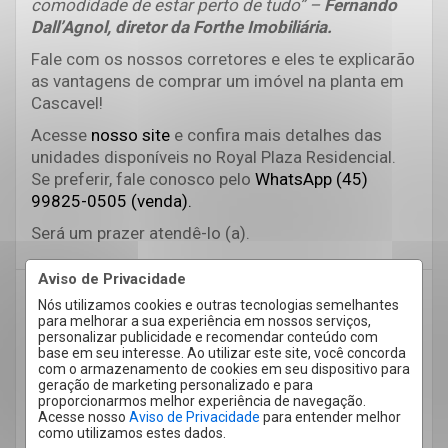
comodidade de estar perto de tudo” –
Fernando
Dall’Agnol, diretor da Forthe Imobiliária.
Fale com os nossos corretores e eles te explicarão
as vantagens de comprar um imóvel na planta em
Cascavel!
Acesse
nosso site
e confira mais detalhes das
unidades disponíveis no Royal Plaza Residencial.
Se preferir, fale conosco pelo
WhatsApp (45)
99825-0505 (venda).
Será um prazer atendê-lo (a).
Aviso de Privacidade
Comprar Imóvel
Comprar imóvel em Cascavel
Nós utilizamos cookies e outras tecnologias semelhantes
para melhorar a sua experiência em nossos serviços,
Empreendimento imobiliário
personalizar publicidade e recomendar conteúdo com
base em seu interesse. Ao utilizar este site, você concorda
Empreendimento imobiliário em Cascavel
com o armazenamento de cookies em seu dispositivo para
geração de marketing personalizado e para
Forthe
Imobiliária em Cascavel
proporcionarmos melhor experiência de navegação.
Acesse nosso
Aviso de Privacidade
para entender melhor
Imobiliária Forthe
Mercado imobiliário
como utilizamos estes dados.