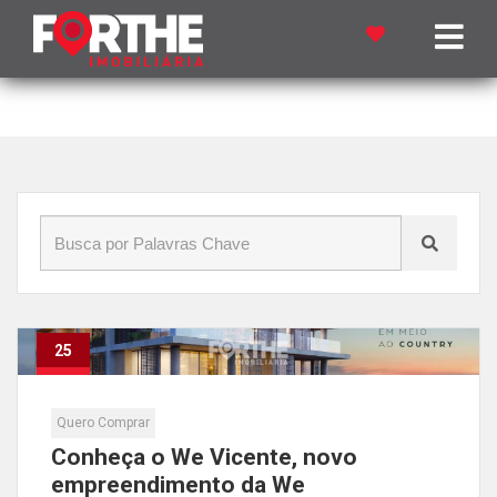
Início
»
Blog
»
Empreendimento imobiliário
25
Set
Quero Comprar
Conheça o We Vicente, novo
empreendimento da We