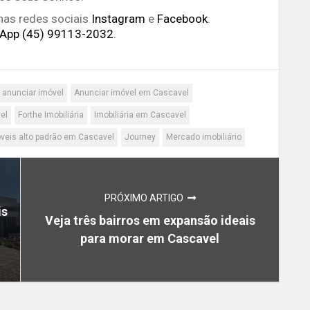
as redes sociais
Instagram
e
Facebook
.
App (45) 99113-2032
.
anunciar imóvel
Anunciar imóvel em Cascavel
el
Forthe Imobiliária
Imobiliária em Cascavel
veis alto padrão em Cascavel
Journey
Mercado imobiliário
PRÓXIMO ARTIGO
is
Veja três bairros em expansão ideais
para morar em Cascavel