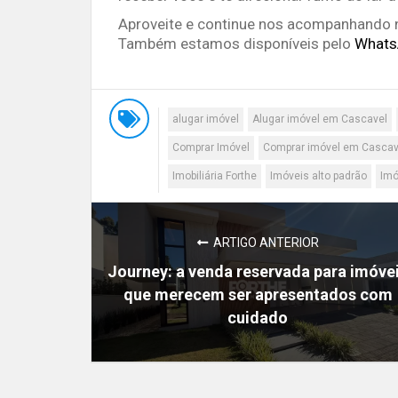
Aproveite e continue nos acompanhando n
Também estamos disponíveis pelo
Whats
alugar imóvel
Alugar imóvel em Cascavel
Comprar Imóvel
Comprar imóvel em Cascav
Imobiliária Forthe
Imóveis alto padrão
Imó
ARTIGO ANTERIOR
Journey: a venda reservada para imóve
que merecem ser apresentados com
cuidado