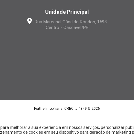
Unidade Principal
Rua Marechal Cândido Rondon, 1593
Centro - Cascavel/PR
Forthe Imobiliária. CRECI J 4849 © 2026
Forthe Imobiliária LTDA | CNPJ 15.395.886/0001-97
Política de privacidade
|
Termos de uso
Feito com
pelo time da
RocketImob | Site para Imobiliária
s para melhorar a sua experiência em nossos serviços, personalizar p
rmazenamento de cookies em seu dispositivo para geração de marketing