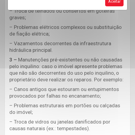
fundação;
Aceitar
– Troca de telhados ou consertos em goteiras
graves;
– Problemas elétricos complexos ou substituição
de fiação elétrica;
– Vazamentos decorrentes da infraestrutura
hidráulica principal.
3 –
Manutenções pré-existentes ou não causadas
pelo inquilino:
caso o imóvel apresente problemas
que não são decorrentes do uso pelo inquilino, o
proprietário deve realizar os reparos. Por exemplo:
– Canos antigos que estouram ou entupimentos
provocados por falhas no encanamento;
– Problemas estruturais em portões ou calçadas
do imóvel;
– Troca de vidros ou janelas danificados por
causas naturais (ex.: tempestades).