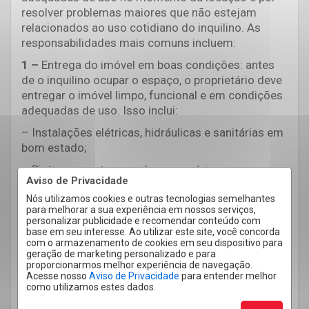
resolver problemas maiores que não estejam
relacionados ao uso cotidiano do inquilino. As
responsabilidades mais comuns incluem:
1 –
Entrega do imóvel em boas condições:
antes
de o inquilino ocupar o espaço, o proprietário deve
entregar o imóvel limpo, funcional e em condições
adequadas de uso. Isso inclui:
– Instalações elétricas, hidráulicas e sanitárias em
bom estado;
– Pintura recente, quando necessário;
Aviso de Privacidade
– Ausência de danos que impeçam o uso normal
Nós utilizamos cookies e outras tecnologias semelhantes
do imóvel.
para melhorar a sua experiência em nossos serviços,
personalizar publicidade e recomendar conteúdo com
2 –
Reparos estruturais:
problemas que envolvem a
base em seu interesse. Ao utilizar este site, você concorda
com o armazenamento de cookies em seu dispositivo para
estrutura do imóvel, independentemente de
geração de marketing personalizado e para
quando surgiram, são de responsabilidade do
proporcionarmos melhor experiência de navegação.
proprietário. Exemplos incluem:
Acesse nosso
Aviso de Privacidade
para entender melhor
como utilizamos estes dados.
– Rachaduras em paredes ou problemas graves na