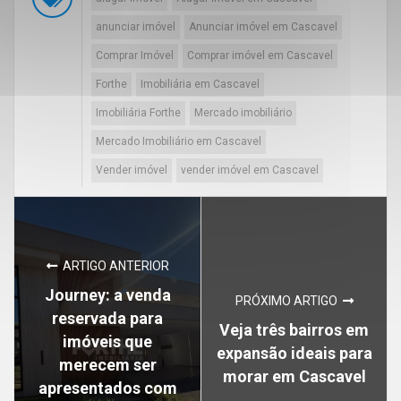
anunciar imóvel
Anunciar imóvel em Cascavel
Comprar Imóvel
Comprar imóvel em Cascavel
Forthe
Imobiliária em Cascavel
Imobiliária Forthe
Mercado imobiliário
Mercado Imobiliário em Cascavel
Vender imóvel
vender imóvel em Cascavel
ARTIGO ANTERIOR
Journey: a venda
PRÓXIMO ARTIGO
reservada para
Veja três bairros em
imóveis que
expansão ideais para
merecem ser
morar em Cascavel
apresentados com