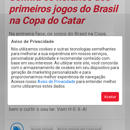
primeiros jogos do Brasil
na Copa do Catar
Na primeira fase, os jogos do Brasil na Copa,
serão:
Aviso de Privacidade
24 de novembro às 16h (horário de Brasília) contra
Nós utilizamos cookies e outras tecnologias semelhantes
para melhorar a sua experiência em nossos serviços,
a seleção da Sérvia;
personalizar publicidade e recomendar conteúdo com
base em seu interesse. Ao utilizar este site, você concorda
28 de novembro às 13h (horário de Brasília) contra
com o armazenamento de cookies em seu dispositivo para
a seleção da Suíça;
geração de marketing personalizado e para
proporcionarmos melhor experiência de navegação.
2 de dezembro às 16h (horário de Brasília) contra
Acesse nosso
Aviso de Privacidade
para entender melhor
como utilizamos estes dados.
a seleção de Camarões.
Gostou das nossas dicas? Estamos sempre
Aceitar
prontos para te ajudar, quando o assunto é morar
bem e curtir o seu lar. Vem H-E-X-A!
alugar imóvel
Alugar imóvel em Cascavel