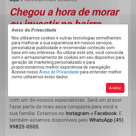
Chegou a hora de morar
ou investir no bairro
Aviso de Privacidade
Coqueiral
Nós utilizamos cookies e outras tecnologias semelhantes
para melhorar a sua experiência em nossos serviços,
personalizar publicidade e recomendar conteúdo com
A Forthe te ajuda a encontrar a melhor
base em seu interesse. Ao utilizar este site, você concorda
oportunidade em imóvel para morar ou investir no
com o armazenamento de cookies em seu dispositivo para
geração de marketing personalizado e para
bairro Coqueiral. Selecionamos essas três
proporcionarmos melhor experiência de navegação.
oportunidades, mas no
nosso site
você pode
Acesse nosso
Aviso de Privacidade
para entender melhor
conferir várias outras.
como utilizamos estes dados.
Conte com uma equipe especializada no mercado
Aceitar
imobiliário de Cascavel e região. Venha conversar
com um de nossos especialistas. Será um prazer
fazer parte de mais essa conquista para você e
sua família. Estamos no
Instagram
e
Facebook
. E
também estamos disponíveis pelo
WhatsApp (45)
99825-0505.