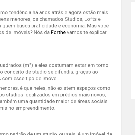
o tendência há anos atrás e agora estão mais
ns menores, os chamados Studios, Lofts e
a quem busca praticidade e economia. Mas você
pos de imóveis? Nós da
Forthe
vamos te explicar.
uadrados (m²) e eles costumam estar em torno
o conceito de studio se difundiu, graças ao
 com esse tipo de imóvel.
 menores, é que neles, não existem espaços como
s studios localizados em prédios mais novos,
 também uma quantidade maior de áreas sociais
demia no empreendimento.
mo padrão de um studio, ou seja, é um imóvel de