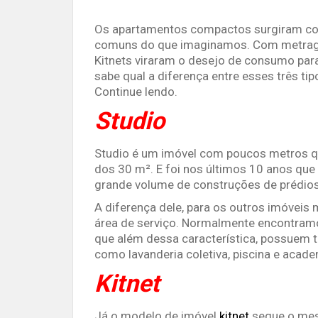
Os apartamentos compactos surgiram com
comuns do que imaginamos. Com metrage
Kitnets viraram o desejo de consumo par
sabe qual a diferença entre esses três ti
Continue lendo.
Studio
Studio é um imóvel com poucos metros q
dos 30 m². E foi nos últimos 10 anos que 
grande volume de construções de prédios
A diferença dele, para os outros imóveis
área de serviço. Normalmente encontramo
que além dessa característica, possuem
como lavanderia coletiva, piscina e aca
Kitnet
Já o modelo de imóvel
kitnet
segue o mes