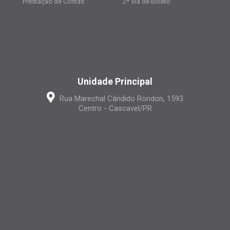
Prestação de Contas
2ª Via de Boleto
Unidade Principal
Rua Marechal Cândido Rondon, 1593
Centro - Cascavel/PR