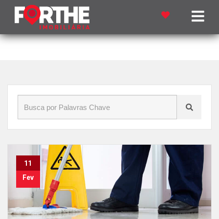
Início
»
Blog
»
imóveis em cascavel
11
Fev