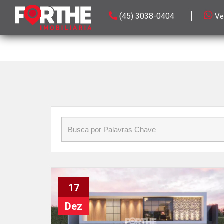
Início
»
Blog
»
Amortização
(45) 3038-0404
Ve
17
Dez