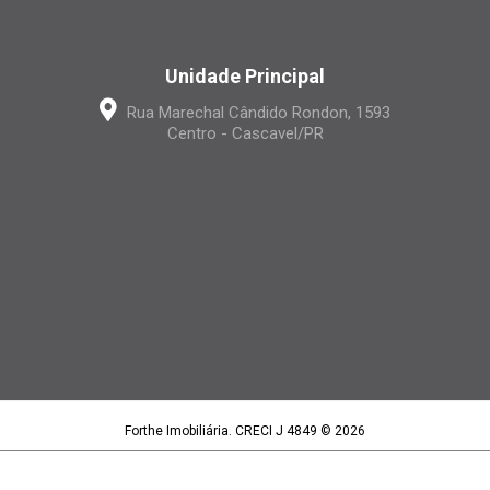
Unidade Principal
Rua Marechal Cândido Rondon, 1593
Centro - Cascavel/PR
Forthe Imobiliária. CRECI J 4849 © 2026
Forthe Imobiliária LTDA | CNPJ 15.395.886/0001-97
Política de privacidade
|
Termos de uso