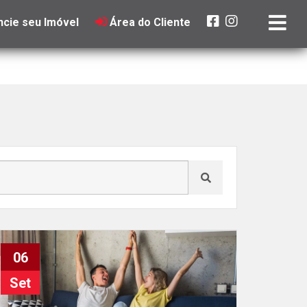
cie seu Imóvel
Área do Cliente
06
Set