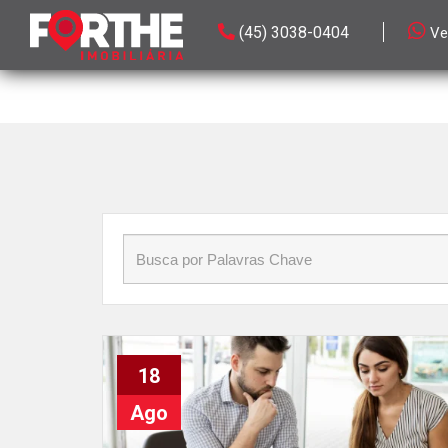
Início
»
Blog
»
Portabilidade
(45) 3038-0404
Ve
18
Ago