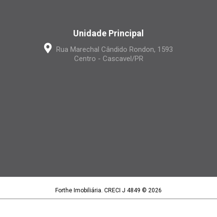
Unidade Principal
Rua Marechal Cândido Rondon, 1593
Centro - Cascavel/PR
Forthe Imobiliária. CRECI J 4849 © 2026
Forthe Imobiliária LTDA | CNPJ 15.395.886/0001-97
Política de privacidade
|
Termos de uso