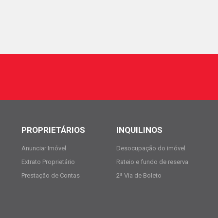
PROPRIETÁRIOS
INQUILINOS
Anunciar Imóvel
Desocupação do imóvel
Extrato Proprietário
Rateio e fundo de reserva
Prestação de Contas
2ª Via de Boleto