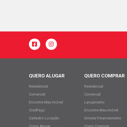
QUERO ALUGAR
QUERO COMPRAR
Residencial
Residencial
Comercial
Comercial
Encontre Meu Imóvel
Lançamento
CredPago
Encontre Meu Imóvel
Cadastro Locação
Simular Financiamento
Como Alugar
Como Comprar