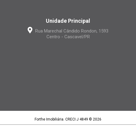
Unidade Principal
Rua Marechal Cândido Rondon, 1593
Centro - Cascavel/PR
Forthe Imobiliária. CRECI J 4849 © 2026
Forthe Imobiliária LTDA | CNPJ 15.395.886/0001-97
Política de privacidade
|
Termos de uso