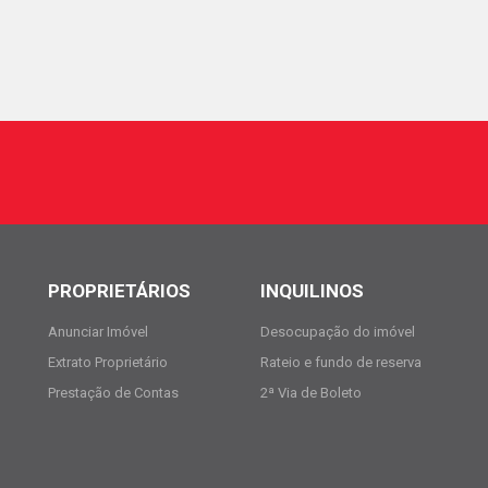
PROPRIETÁRIOS
INQUILINOS
Anunciar Imóvel
Desocupação do imóvel
Extrato Proprietário
Rateio e fundo de reserva
Prestação de Contas
2ª Via de Boleto