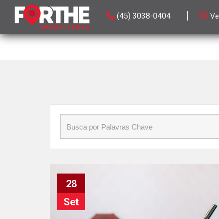
Início
»
Blog
»
o que é escritura de imóvel
(45) 3038-0404
Ve
28
Set