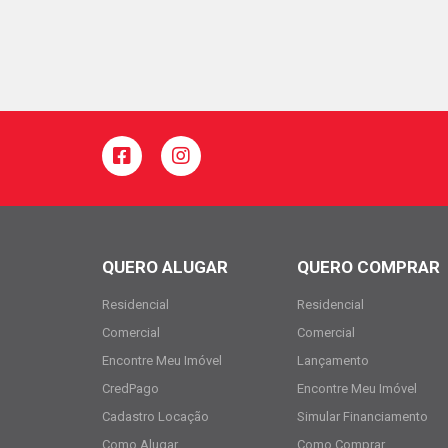
QUERO ALUGAR
QUERO COMPRAR
Residencial
Residencial
Comercial
Comercial
Encontre Meu Imóvel
Lançamento
CredPago
Encontre Meu Imóvel
Cadastro Locação
Simular Financiamento
Como Alugar
Como Comprar