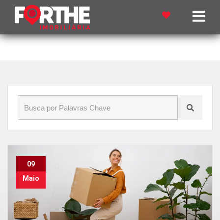
Início
»
Blog
»
Mudança
09
Maio