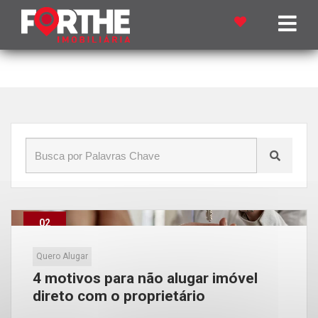
Início
»
Blog
»
Locação direta
02
Maio
Quero Alugar
4 motivos para não alugar imóvel
direto com o proprietário