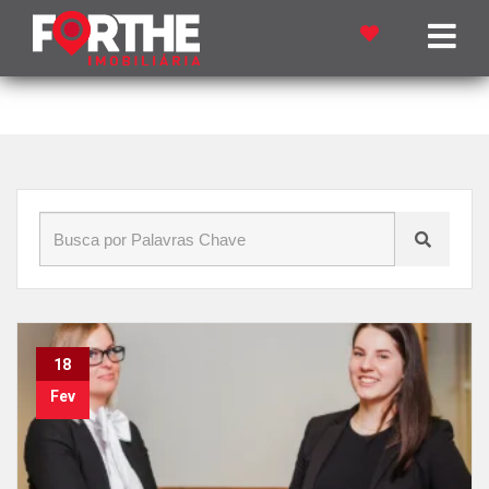
Início
»
Blog
»
Inquilino
18
Fev