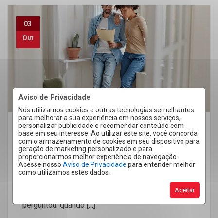
03
Out
Aviso de Privacidade
Nós utilizamos cookies e outras tecnologias semelhantes
para melhorar a sua experiência em nossos serviços,
personalizar publicidade e recomendar conteúdo com
Quero Alugar
Quero Anunciar
base em seu interesse. Ao utilizar este site, você concorda
com o armazenamento de cookies em seu dispositivo para
Quando o proprietário pode pedir o
geração de marketing personalizado e para
proporcionarmos melhor experiência de navegação.
imóvel alugado de volta?
Acesse nosso
Aviso de Privacidade
para entender melhor
como utilizamos estes dados.
Se você mora de aluguel, ou tem um imóvel que
Aceitar
está no processo de locação, possivelmente já se
perguntou: quando […]