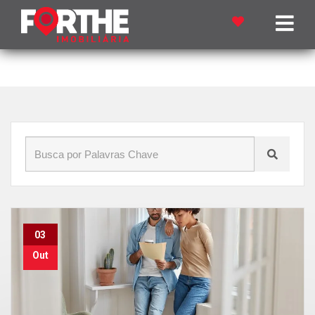
Início
»
Blog
»
Devolução de imóvel alugado
03
Out