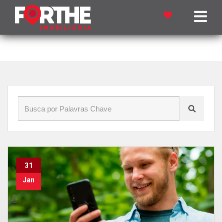
Início
»
Blog
»
Casa Verde e Amarela
31
Jan