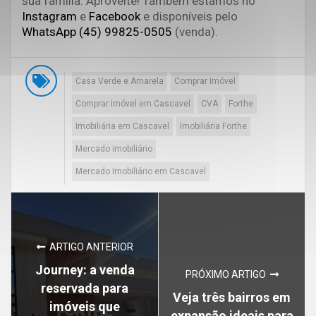
sua família. Aproveite! Também
estamos no
Instagram
e
Facebook
e disponíveis pelo
WhatsApp (45) 99825-0505
(venda).
Casa Verde e Amarela
Comprar Imóvel
Comprar imóvel em Cascavel
CVA
Forthe
Imobiliária em Cascavel
Imobiliária Forthe
Mercado imobiliário
Mercado Imobiliário em Cascavel
ARTIGO ANTERIOR
Journey: a venda
PRÓXIMO ARTIGO
reservada para
Veja três bairros em
imóveis que
expansão ideais para