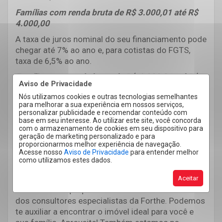
Famílias com renda bruta de R$ 3.000,01 até R$
4.000,00
A taxa de juros nominal do seu financiamento pode
chegar até 7% ao ano e, para cotistas do FGTS,
taxa de 6,5% ao ano.
Famílias com renda bruta de R$ 4.000,01 até R$
Aviso de Privacidade
7.000,00
Nós utilizamos cookies e outras tecnologias semelhantes
Para essas famílias, na aquisição da casa própria, é
para melhorar a sua experiência em nossos serviços,
personalizar publicidade e recomendar conteúdo com
disponibilizada taxa de juros nominal de 7,66% ao
base em seu interesse. Ao utilizar este site, você concorda
ano e, para cotistas do FGTS, taxa de 7,16% ao
com o armazenamento de cookies em seu dispositivo para
ano.
geração de marketing personalizado e para
proporcionarmos melhor experiência de navegação.
LEIA TAMBÉM:
Quais são os tipos de
Acesse nosso
Aviso de Privacidade
para entender melhor
como utilizamos estes dados.
financiamento? Entenda cada um deles
Gostou da boa notícia? Quer conquistar a tão
Aceitar
sonhada casa própria? Venha conversar com um
dos consultores especialistas da Forthe. Podemos
te auxiliar a encontrar o imóvel ideal para você e