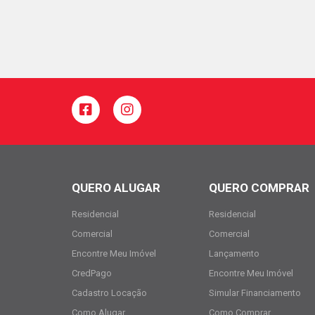
QUERO ALUGAR
QUERO COMPRAR
Residencial
Residencial
Comercial
Comercial
Encontre Meu Imóvel
Lançamento
CredPago
Encontre Meu Imóvel
Cadastro Locação
Simular Financiamento
Como Alugar
Como Comprar