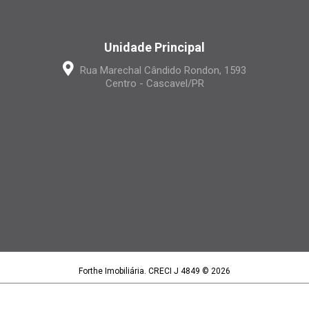
Unidade Principal
Rua Marechal Cândido Rondon, 1593
Centro - Cascavel/PR
Forthe Imobiliária. CRECI J 4849 © 2026
Forthe Imobiliária LTDA | CNPJ 15.395.886/0001-97
Política de privacidade
|
Termos de uso