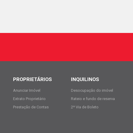
PROPRIETÁRIOS
INQUILINOS
Anunciar Imóvel
Desocupação do imóvel
Extrato Proprietário
Rateio e fundo de reserva
Prestação de Contas
2ª Via de Boleto