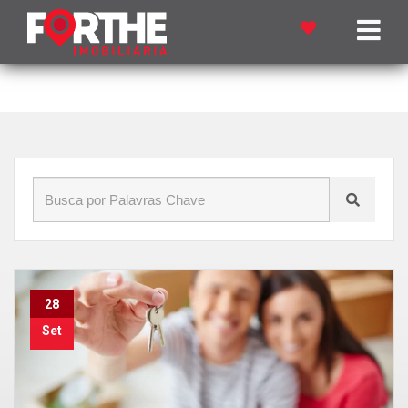
Início
»
Blog
»
apartamento Floresta Cascavel pr
28
Set