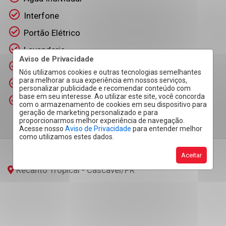
Interfone
Portão Elétrico
Lavanderia
Aviso de Privacidade
Jardim
Nós utilizamos cookies e outras tecnologias semelhantes
para melhorar a sua experiência em nossos serviços,
Cerca Elétrica
personalizar publicidade e recomendar conteúdo com
base em seu interesse. Ao utilizar este site, você concorda
Espaço Gourmet
com o armazenamento de cookies em seu dispositivo para
geração de marketing personalizado e para
proporcionarmos melhor experiência de navegação.
Acesse nosso
Aviso de Privacidade
para entender melhor
como utilizamos estes dados.
Aceitar
Recanto Tropical - Cascavel
/PR