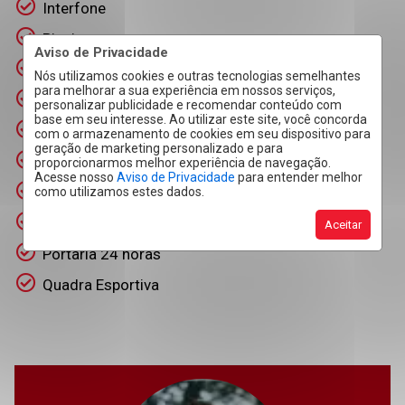
Interfone
Piscina
Aviso de Privacidade
Portão Elétrico
Nós utilizamos cookies e outras tecnologias semelhantes
para melhorar a sua experiência em nossos serviços,
Churrasqueira
personalizar publicidade e recomendar conteúdo com
base em seu interesse. Ao utilizar este site, você concorda
Playground
com o armazenamento de cookies em seu dispositivo para
geração de marketing personalizado e para
Salão de Festas
proporcionarmos melhor experiência de navegação.
Acesse nosso
Aviso de Privacidade
para entender melhor
Salão de Jogos
como utilizamos estes dados.
Cerca Elétrica
Aceitar
Portaria 24 horas
Quadra Esportiva