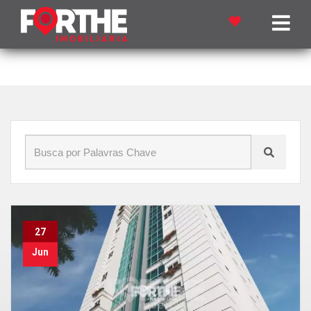
Início
»
Blog
»
Verticalização
27
Jun