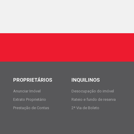
PROPRIETÁRIOS
INQUILINOS
Anunciar Imóvel
Desocupação do imóvel
Extrato Proprietário
Rateio e fundo de reserva
Prestação de Contas
2ª Via de Boleto