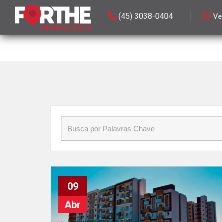
Início
»
Blog
»
Toledo
(45) 3038-0404
Ve
09
Abr