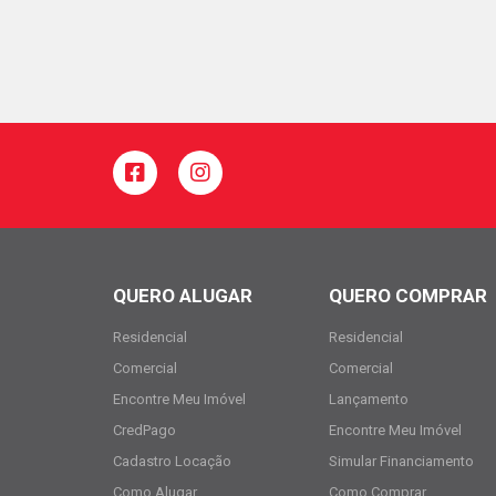
QUERO ALUGAR
QUERO COMPRAR
Residencial
Residencial
Comercial
Comercial
Encontre Meu Imóvel
Lançamento
CredPago
Encontre Meu Imóvel
Cadastro Locação
Simular Financiamento
Como Alugar
Como Comprar