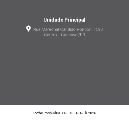
Unidade Principal
Rua Marechal Cândido Rondon, 1593
Centro - Cascavel/PR
Forthe Imobiliária. CRECI J 4849 © 2026
Forthe Imobiliária LTDA | CNPJ 15.395.886/0001-97
Política de privacidade
|
Termos de uso