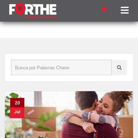
Início
»
Blog
»
Minha Casa Minha Vida
20
Jul