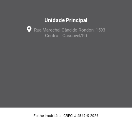
Unidade Principal
Rua Marechal Cândido Rondon, 1593
Centro - Cascavel/PR
Forthe Imobiliária. CRECI J 4849 © 2026
Forthe Imobiliária LTDA | CNPJ 15.395.886/0001-97
Política de privacidade
|
Termos de uso