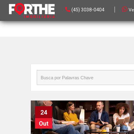
Início
»
Blog
»
Inventário
(45) 3038-0404
Ve
24
Out