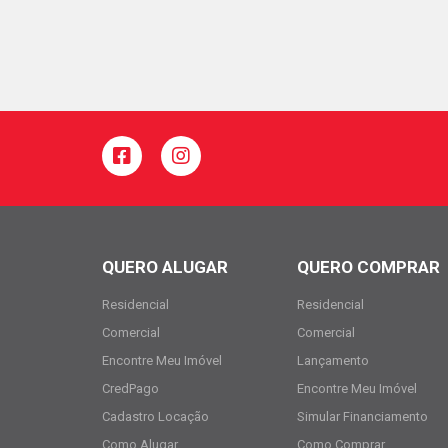
QUERO ALUGAR
QUERO COMPRAR
Residencial
Residencial
Comercial
Comercial
Encontre Meu Imóvel
Lançamento
CredPago
Encontre Meu Imóvel
Cadastro Locação
Simular Financiamento
Como Alugar
Como Comprar