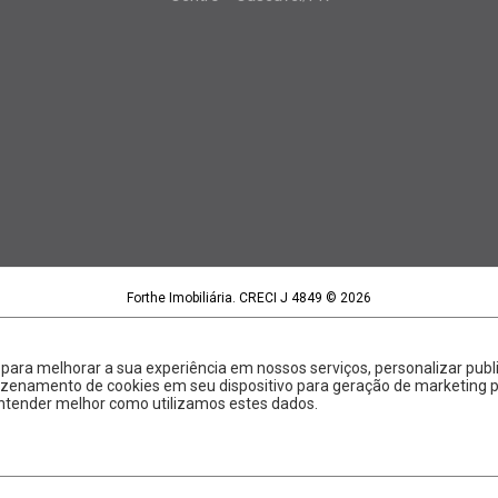
Forthe Imobiliária. CRECI J 4849 © 2026
Forthe Imobiliária LTDA | CNPJ 15.395.886/0001-97
Política de privacidade
|
Termos de uso
Feito com
pelo time da
RocketImob | Site para Imobiliária
s para melhorar a sua experiência em nossos serviços, personalizar p
rmazenamento de cookies em seu dispositivo para geração de marketing
ntender melhor como utilizamos estes dados.