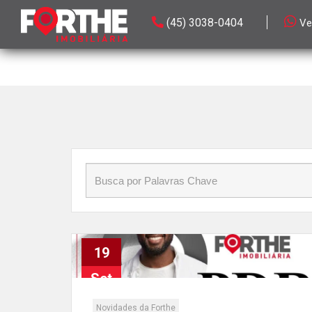
Início
»
Blog
»
Insider Vendas
(45) 3038-0404
Ve
19
Set
Novidades da Forthe