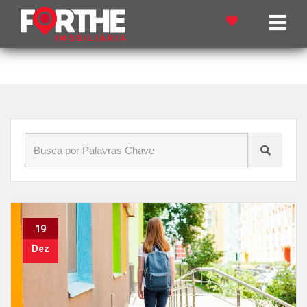
Início
»
Blog
»
Imóvel de luxo em Cascavel
19
Dez