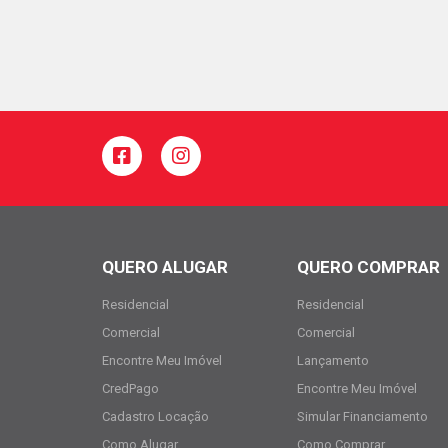
QUERO ALUGAR
QUERO COMPRAR
Residencial
Residencial
Comercial
Comercial
Encontre Meu Imóvel
Lançamento
CredPago
Encontre Meu Imóvel
Cadastro Locação
Simular Financiamento
Como Alugar
Como Comprar