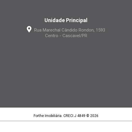
Unidade Principal
Rua Marechal Cândido Rondon, 1593
Centro - Cascavel/PR
Forthe Imobiliária. CRECI J 4849 © 2026
Forthe Imobiliária LTDA | CNPJ 15.395.886/0001-97
Política de privacidade
|
Termos de uso