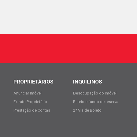
PROPRIETÁRIOS
INQUILINOS
Anunciar Imóvel
Desocupação do imóvel
Extrato Proprietário
Rateio e fundo de reserva
Prestação de Contas
2ª Via de Boleto