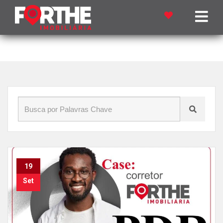
Início
»
Blog
»
CUPOLA
19
Set