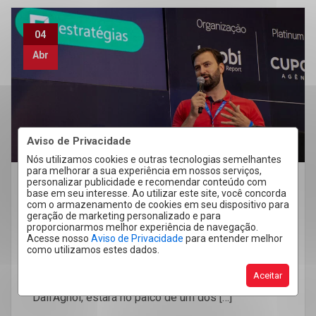
04
Abr
Aviso de Privacidade
Nós utilizamos cookies e outras tecnologias semelhantes
para melhorar a sua experiência em nossos serviços,
personalizar publicidade e recomendar conteúdo com
Novidades da Forthe
base em seu interesse. Ao utilizar este site, você concorda
com o armazenamento de cookies em seu dispositivo para
Forthe no palco do CUPOLA Summit
geração de marketing personalizado e para
proporcionarmos melhor experiência de navegação.
2024
Acesse nosso
Aviso de Privacidade
para entender melhor
como utilizamos estes dados.
Temos uma excelente notícia para compartilhar! O
Aceitar
sócio proprietário da Forthe Imobiliária, Fernando
Dall’Agnol, estará no palco de um dos […]