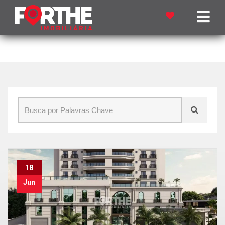
Início
»
Blog
»
Catherine
18
Jun