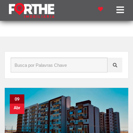
Início
»
Blog
»
Biopark
09
Abr