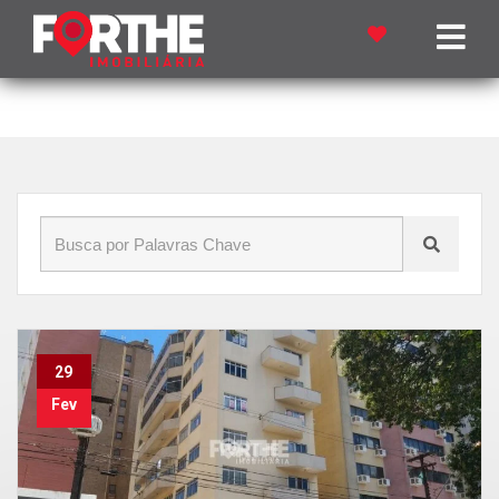
Início
»
Blog
»
Alugar apartamento em Cascavel
29
Fev