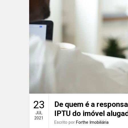
23
De quem é a responsa
IPTU do imóvel aluga
JUL
2021
Escrito por
Forthe Imobiliária