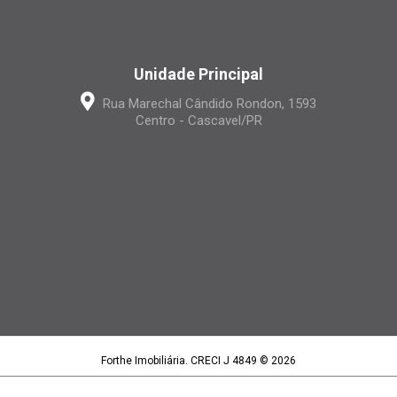
Unidade Principal
Rua Marechal Cândido Rondon, 1593
Centro - Cascavel/PR
Forthe Imobiliária. CRECI J 4849 © 2026
Forthe Imobiliária LTDA | CNPJ 15.395.886/0001-97