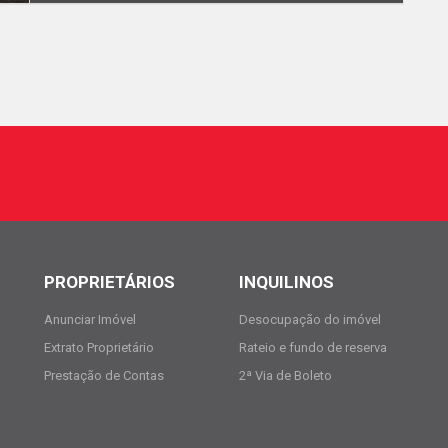
PROPRIETÁRIOS
INQUILINOS
Anunciar Imóvel
Desocupação do imóvel
Extrato Proprietário
Rateio e fundo de reserva
Prestação de Contas
2ª Via de Boleto